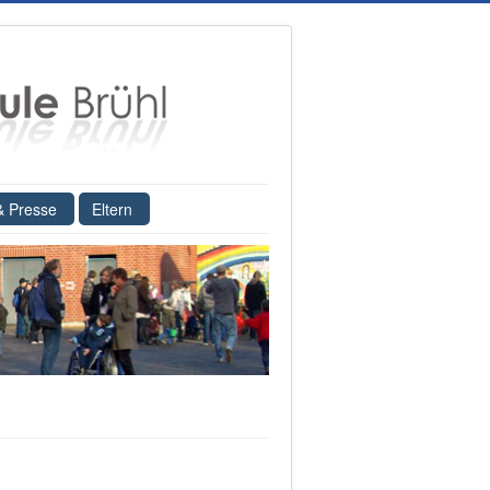
& Presse
Eltern