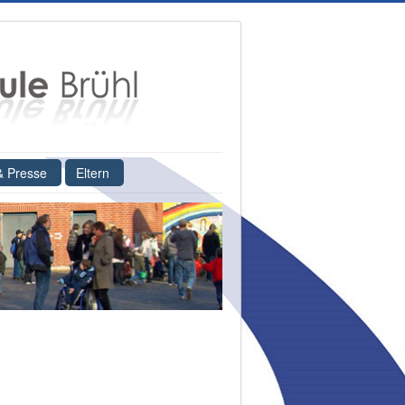
& Presse
Eltern