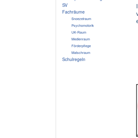
SV
Fachräume
Snoezelraum
Psychomotorik
UK-Raum
Medienraum
Förderpflege
Matschraum
Schulregeln