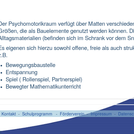
Der Psychomotorikraum verfügt über Matten verschiede
Größen, die als Bauelemente genutzt werden können. D
Alltagsmaterialien (befinden sich im Schrank vor dem S
Es eigenen sich hierzu sowohl offene, freie als auch stru
z.B.
Bewegungsbaustelle
Entspannung
Spiel ( Rollenspiel, Partnerspiel)
Bewegter Mathematikunterricht
-
Kontakt
-
Schulprogramm
-
Förderverein
-
Impressum
-
Datensc
l