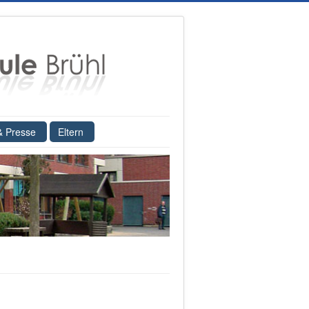
& Presse
Eltern