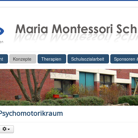
ht
Konzepte
Therapien
Schulsozialarbeit
Sponsoren 
Psychomotorikraum