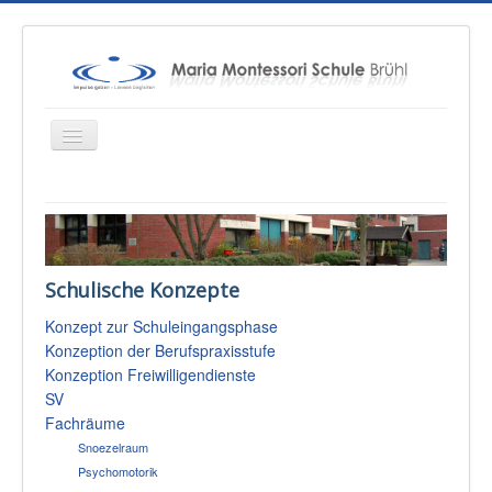
Startseite
Über uns
Schulische Konzepte
Unterricht
Konzept zur Schuleingangsphase
Konzepte
Konzeption der Berufspraxisstufe
Therapien
Konzeption Freiwilligendienste
SV
Schulsozialarbeit
Fachräume
Sponsoren & Presse
Snoezelraum
Psychomotorik
Eltern