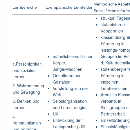
Methodische Aspekt
Lernbereiche
Exemplarische Lernfelder
Sozial / Arbeitsform
struktur. Tages
stufeninterne
Kooperation
klassenübergre
Förderung in
leistungs-homo
männlicher/weiblicher
Gruppen im Ber
Körper,
d. Kulturtechni
1.Persönlichkeit
Junge/Mädchen
stufenübergrei
und soziales
Orientieren und
Förderung in
Lernen
Gestalten
einzelnen
2. Wahrnehmung
Vorstellung von der
Lernbereichen
und Bewegung
Welt
Arbeit im Klass
3. Denken und
Selbstorganisation
verband, in
Lernen
und Lernstrategien
Kleingruppen u
UK
Partnerarbeit
4.
Entwicklung der
Einzelförderun
Kommunikation
Lautsprache ( diff.
Selbstständigkei
und Sprache