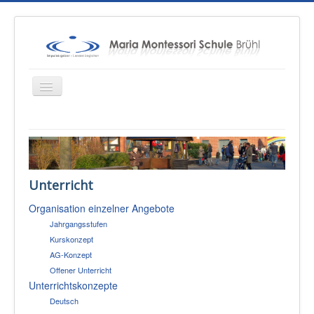
Startseite
Über uns
Unterricht
Unterricht
Organisation einzelner Angebote
Konzepte
Jahrgangsstufen
Therapien
Kurskonzept
AG-Konzept
Schulsozialarbeit
Offener Unterricht
Sponsoren & Presse
Unterrichtskonzepte
Deutsch
Eltern