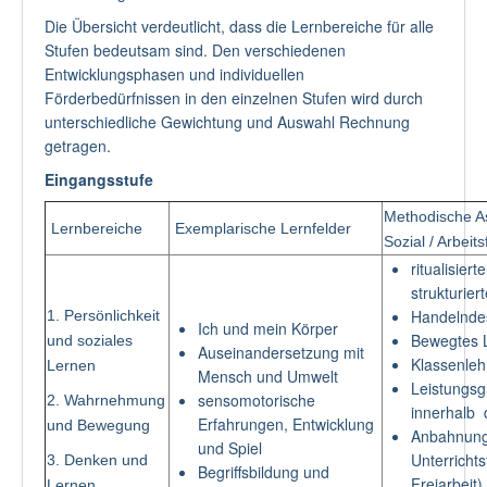
Die Übersicht verdeutlicht, dass die Lernbereiche für alle
Stufen bedeutsam sind. Den verschiedenen
Entwicklungsphasen und individuellen
Förderbedürfnissen in den einzelnen Stufen wird durch
unterschiedliche Gewichtung und Auswahl Rechnung
getragen.
Eingangsstufe
Methodische A
Lernbereiche
Exemplarische Lernfelder
Sozial / Arbeit
ritualisiert
strukturier
Handelnde
1. Persönlichkeit
Ich und mein Körper
Bewegtes 
und soziales
Auseinandersetzung mit
Klassenleh
Lernen
Mensch und Umwelt
Leistungs
sensomotorische
2. Wahrnehmung
innerhalb 
Erfahrungen, Entwicklung
und Bewegung
Anbahnung
und Spiel
Unterrichts
3. Denken und
Begriffsbildung und
Freiarbeit)
Lernen