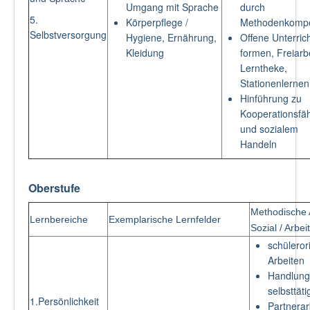
Umgang mit Sprache
durch
5.
Körperpflege /
Methodenkomp
Selbstversorgung
Hygiene, Ernährung,
Offene Unterric
Kleidung
formen, Freiarbe
Lerntheke,
Stationenlernen
Hinführung zu
Kooperationsfäh
und sozialem
Handeln
Oberstufe
Methodische 
Lernbereiche
Exemplarische Lernfelder
Sozial / Arbe
schüleror
Arbeiten
Handlungs
selbsttät
1.Persönlichkeit
Partnerar