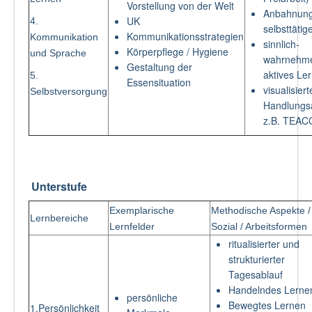
Vorstellung von der Welt
Anbahnung
UK
4.
selbsttäti
Kommunikationsstrategien
Kommunikation
sinnlich-
Körperpflege / Hygiene
und Sprache
wahrnehme
Gestaltung der
aktives Le
5.
Essensituation
visualisiert
Selbstversorgung
Handlung
z.B. TEAC
Unterstufe
Exemplarische
Methodische Aspekte /
Lernbereiche
Lernfelder
Sozial / Arbeitsformen
ritualisierter und
strukturierter
Tagesablauf
Handelndes Lerne
persönliche
Bewegtes Lernen
1.Persönlichkeit