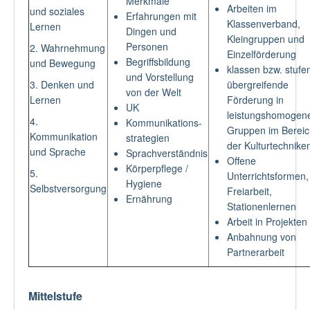
Merkmale
Arbeiten im
und soziales
Erfahrungen mit
Klassenverband,
Lernen
Dingen und
Kleingruppen und
Personen
2. Wahrnehmung
Einzelförderung
Begriffsbildung
und Bewegung
klassen bzw. stufe
und Vorstellung
3. Denken und
übergreifende
von der Welt
Lernen
Förderung in
UK
leistungshomogen
4.
Kommunikations-
Gruppen im Bereic
Kommunikation
strategien
der Kulturtechnike
und Sprache
Sprachverständnis
Offene
Körperpflege /
5.
Unterrichtsformen,
Hygiene
Selbstversorgung
Freiarbeit,
Ernährung
Stationenlernen
Arbeit in Projekten
Anbahnung von
Partnerarbeit
Mittelstufe