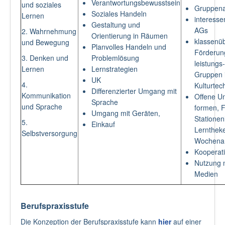
Verantwortungsbewusstsein
und soziales
Gruppena
Soziales Handeln
Lernen
interesse
Gestaltung und
AGs
2. Wahrnehmung
Orientierung in Räumen
klassenü
und Bewegung
Planvolles Handeln und
Förderun
3. Denken und
Problemlösung
leistung
Lernen
Lernstrategien
Gruppen 
UK
4.
Kulturtec
Differenzierter Umgang mit
Kommunikation
Offene Un
Sprache
und Sprache
formen, F
Umgang mit Geräten,
Stationen
5.
Einkauf
Lernthek
Selbstversorgung
Wochenar
Kooperat
Nutzung 
Medien
Berufspraxisstufe
Die Konzeption der Berufspraxisstufe kann
hier
auf einer