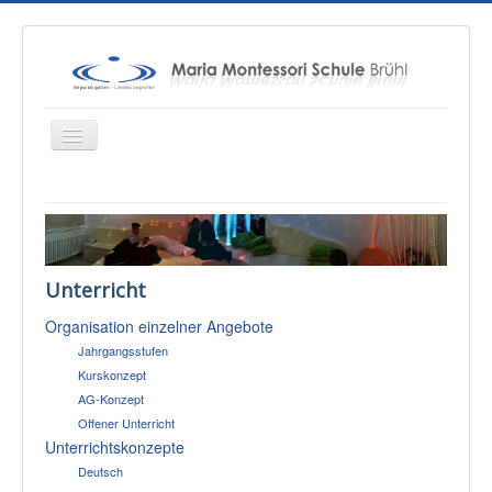
Startseite
Über uns
Unterricht
Unterricht
Organisation einzelner Angebote
Konzepte
Jahrgangsstufen
Therapien
Kurskonzept
AG-Konzept
Schulsozialarbeit
Offener Unterricht
Sponsoren & Presse
Unterrichtskonzepte
Deutsch
Eltern