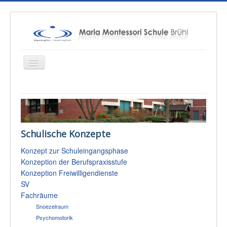
Startseite
Über uns
Schulische Konzepte
Unterricht
Konzept zur Schuleingangsphase
Konzepte
Konzeption der Berufspraxisstufe
Therapien
Konzeption Freiwilligendienste
SV
Schulsozialarbeit
Fachräume
Sponsoren & Presse
Snoezelraum
Psychomotorik
Eltern