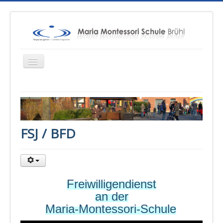
Startseite
Über uns
FSJ / BFD
Unterricht
Konzepte
Therapien
Freiwilligendienst
Schulsozialarbeit
an der
Sponsoren & Presse
Maria-Montessori-Schule
Eltern