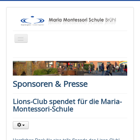
Startseite
Über uns
Sponsoren & Presse
Unterricht
Konzepte
Lions-Club spendet für die Maria-
Therapien
Montessori-Schule
Schulsozialarbeit
Sponsoren & Presse
Eltern
Herzlichen Dank für eine tolle Spende des Lions-Club!