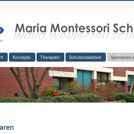
ht
Konzepte
Therapien
Schulsozialarbeit
Sponsoren 
aren