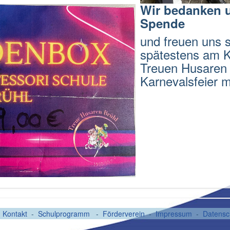
Wir bedanken un
Spende
und freuen uns 
spätestens am Ka
Treuen Husaren 
Karnevalsfeier m
-
Kontakt
-
Schulprogramm
-
Förderverein
-
Impressum
-
Datensc