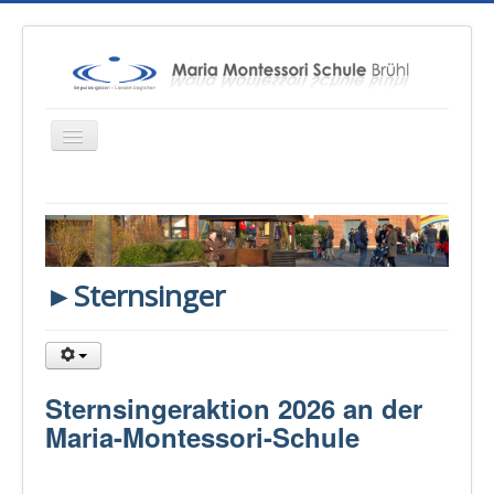
Startseite
Über uns
►Sternsinger
Unterricht
Konzepte
Therapien
Sternsingeraktion 2026 an der
Schulsozialarbeit
Maria-Montessori-Schule
Sponsoren & Presse
Eltern