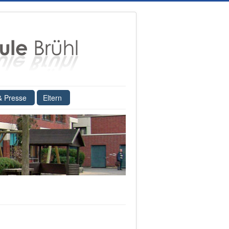
& Presse
Eltern