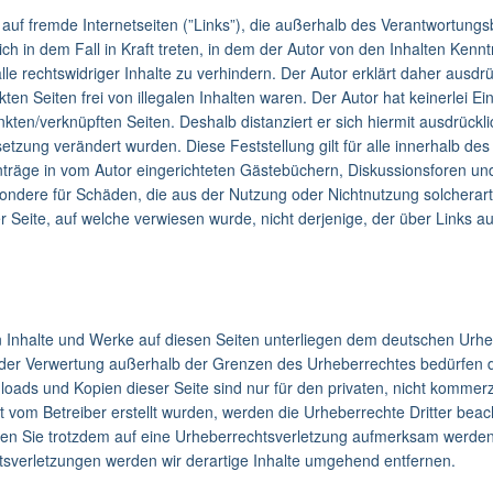
 auf fremde Internetseiten (”Links”), die außerhalb des Verantwortung
ich in dem Fall in Kraft treten, in dem der Autor von den Inhalten Kenn
e rechtswidriger Inhalte zu verhindern. Der Autor erklärt daher ausdr
en Seiten frei von illegalen Inhalten waren. Der Autor hat keinerlei Ein
nkten/verknüpften Seiten. Deshalb distanziert er sich hiermit ausdrücklic
setzung verändert wurden. Diese Feststellung gilt für alle innerhalb d
räge in vom Autor eingerichteten Gästebüchern, Diskussionsforen und Ma
sondere für Schäden, die aus der Nutzung oder Nichtnutzung solcherar
er Seite, auf welche verwiesen wurde, nicht derjenige, der über Links auf
en Inhalte und Werke auf diesen Seiten unterliegen dem deutschen Urheb
t der Verwertung außerhalb der Grenzen des Urheberrechtes bedürfen d
nloads und Kopien dieser Seite sind nur für den privaten, nicht kommerz
cht vom Betreiber erstellt wurden, werden die Urheberrechte Dritter bea
llten Sie trotzdem auf eine Urheberrechtsverletzung aufmerksam werde
sverletzungen werden wir derartige Inhalte umgehend entfernen.