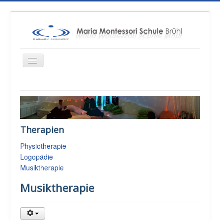
Startseite
Über uns
Therapien
Unterricht
Physiotherapie
Konzepte
Logopädie
Therapien
Musiktherapie
Schulsozialarbeit
Musiktherapie
Sponsoren & Presse
Eltern