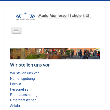
Startseite
Über uns
Wir stellen uns vor
Unterricht
Wir stellen uns vor
Konzepte
Namensgebung
Therapien
Leitbild
Personelles
Schulsozialarbeit
Raumausstattung
Sponsoren & Presse
Unterrichtszeiten
Anfahrt
Eltern