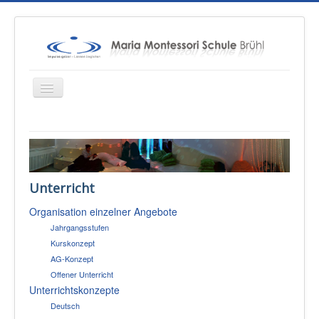
Startseite
Über uns
Unterricht
Unterricht
Organisation einzelner Angebote
Konzepte
Jahrgangsstufen
Therapien
Kurskonzept
AG-Konzept
Schulsozialarbeit
Offener Unterricht
Sponsoren & Presse
Unterrichtskonzepte
Deutsch
Eltern