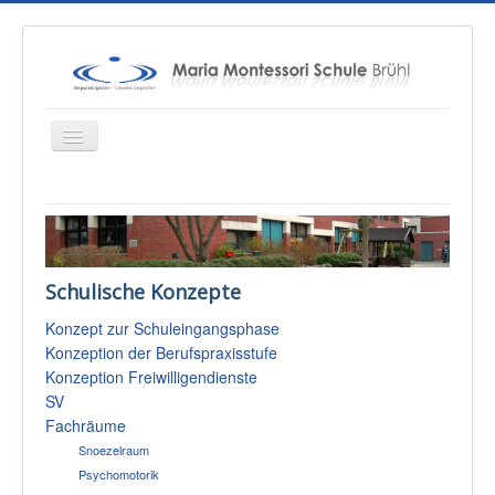
Startseite
Über uns
Schulische Konzepte
Unterricht
Konzept zur Schuleingangsphase
Konzepte
Konzeption der Berufspraxisstufe
Therapien
Konzeption Freiwilligendienste
SV
Schulsozialarbeit
Fachräume
Sponsoren & Presse
Snoezelraum
Psychomotorik
Eltern