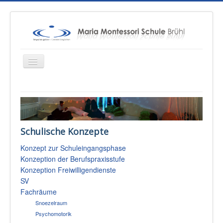
Startseite
Über uns
Schulische Konzepte
Unterricht
Konzept zur Schuleingangsphase
Konzepte
Konzeption der Berufspraxisstufe
Therapien
Konzeption Freiwilligendienste
SV
Schulsozialarbeit
Fachräume
Sponsoren & Presse
Snoezelraum
Psychomotorik
Eltern