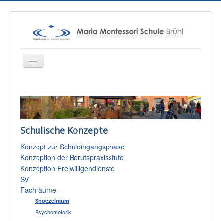
Startseite
Über uns
Schulische Konzepte
Unterricht
Konzept zur Schuleingangsphase
Konzepte
Konzeption der Berufspraxisstufe
Therapien
Konzeption Freiwilligendienste
SV
Schulsozialarbeit
Fachräume
Sponsoren & Presse
Snoezelraum
Psychomotorik
Eltern