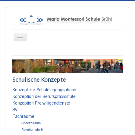
Startseite
Über uns
Schulische Konzepte
Unterricht
Konzept zur Schuleingangsphase
Konzepte
Konzeption der Berufspraxisstufe
Therapien
Konzeption Freiwilligendienste
SV
Schulsozialarbeit
Fachräume
Sponsoren & Presse
Snoezelraum
Psychomotorik
Eltern